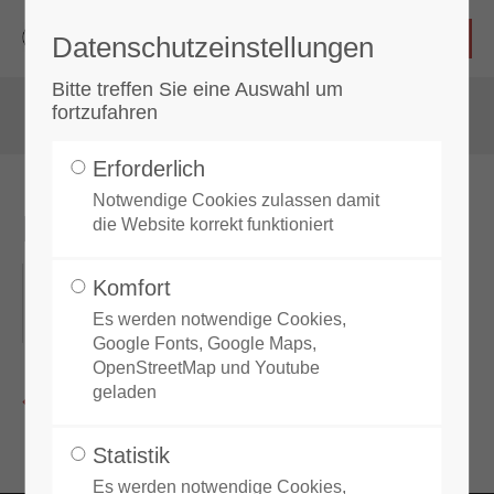
Datenschutzeinstellungen
Login
Bitte treffen Sie eine Auswahl um
fortzufahren
Benutzername
Erforderlich
Notwendige Cookies zulassen damit
DAN Träger Training
die Website korrekt funktioniert
Passwort
20.11.2026
Komfort
ORT: HÖCHBERG*
Es werden notwendige Cookies,
Google Fonts, Google Maps,
OpenStreetMap und Youtube
Anmelden
geladen
Zurück zur Eventübersicht
Register
|
Lost your password?
Statistik
Es werden notwendige Cookies,