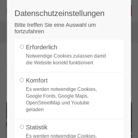
Datenschutzeinstellungen
Login
Bitte treffen Sie eine Auswahl um
fortzufahren
Benutzername
Erforderlich
Notwendige Cookies zulassen damit
KUP-Prüfung 2025
die Website korrekt funktioniert
Passwort
Komfort
27.11.2025 21:00
von Taekwondo Zeilitzheim
Es werden notwendige Cookies,
Google Fonts, Google Maps,
OpenStreetMap und Youtube
Anmelden
geladen
Register
|
Lost your password?
Statistik
Es werden notwendige Cookies,