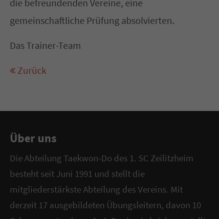
die befreundenden Vereine, eine
gemeinschaftliche Prüfung absolvierten.
Das Trainer-Team
Zurück
Über uns
Die Abteilung Taekwon-Do des 1. SC Zeilitzheim
besteht seit Juni 1991 und stellt die
mitgliederstärkste Abteilung des Vereins. Mit
derzeit 17 ausgebildeten Übungsleitern, davon 10