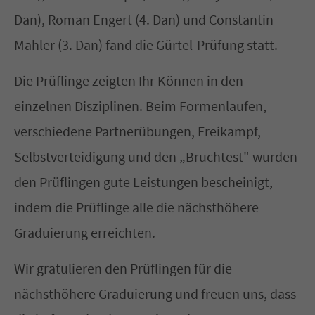
Dan), Roman Engert (4. Dan) und Constantin
Have any questions?
Mahler (3. Dan) fand die Gürtel-Prüfung statt.
+44 1234 567 890
Die Prüflinge zeigten Ihr Können in den
Drop us a line
einzelnen Disziplinen. Beim Formenlaufen,
info@yourdomain.com
verschiedene Partnerübungen, Freikampf,
About us
Selbstverteidigung und den „Bruchtest" wurden
den Prüflingen gute Leistungen bescheinigt,
Lorem ipsum dolor sit amet, consectetuer
indem die Prüflinge alle die nächsthöhere
adipiscing elit.
Graduierung erreichten.
Aenean commodo ligula eget dolor. Aenean
massa. Cum sociis natoque penatibus et
Wir gratulieren den Prüflingen für die
magnis dis parturient montes, nascetur
nächsthöhere Graduierung und freuen uns, dass
ridiculus mus. Donec quam felis, ultricies nec.